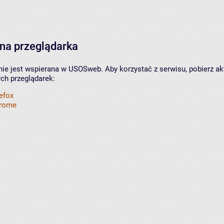
na przeglądarka
nie jest wspierana w USOSweb. Aby korzystać z serwisu, pobierz ak
ych przeglądarek:
refox
hrome