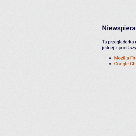
Niewspiera
Ta przeglądarka 
jednej z poniższ
Mozilla Fi
Google C