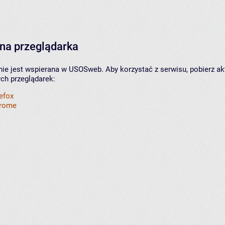
na przeglądarka
nie jest wspierana w USOSweb. Aby korzystać z serwisu, pobierz ak
ych przeglądarek:
refox
hrome