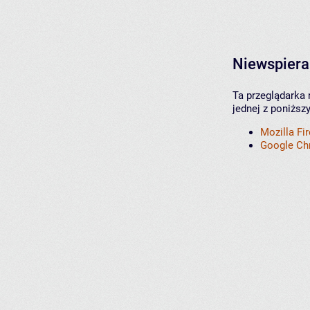
Niewspiera
Ta przeglądarka 
jednej z poniższ
Mozilla Fi
Google C