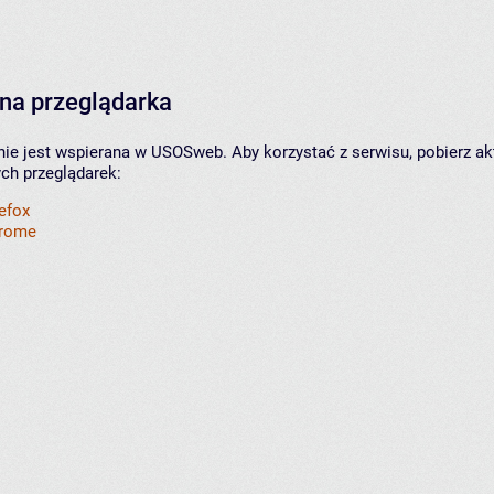
na przeglądarka
nie jest wspierana w USOSweb. Aby korzystać z serwisu, pobierz ak
ych przeglądarek:
refox
hrome