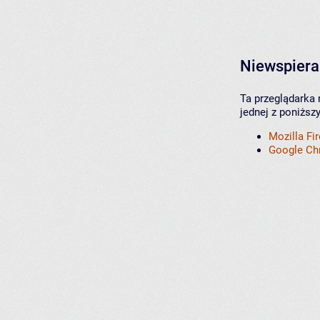
Niewspiera
Ta przeglądarka 
jednej z poniższ
Mozilla Fi
Google C