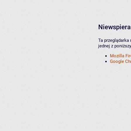
Niewspiera
Ta przeglądarka 
jednej z poniższ
Mozilla Fi
Google C