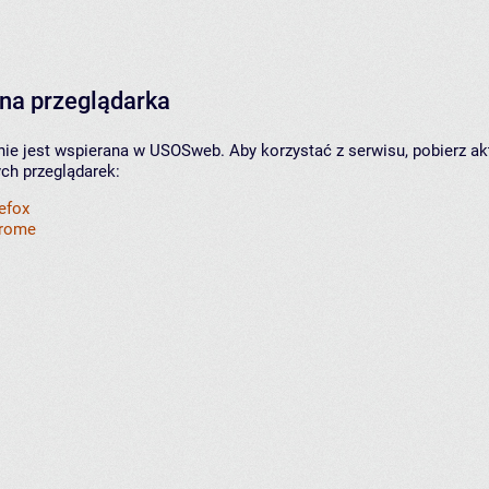
na przeglądarka
nie jest wspierana w USOSweb. Aby korzystać z serwisu, pobierz ak
ych przeglądarek:
refox
hrome