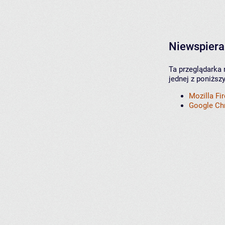
Niewspiera
Ta przeglądarka 
jednej z poniższ
Mozilla Fi
Google C