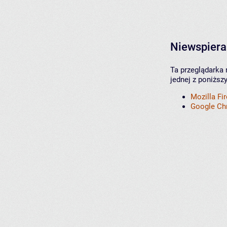
Niewspiera
Ta przeglądarka 
jednej z poniższ
Mozilla Fi
Google C