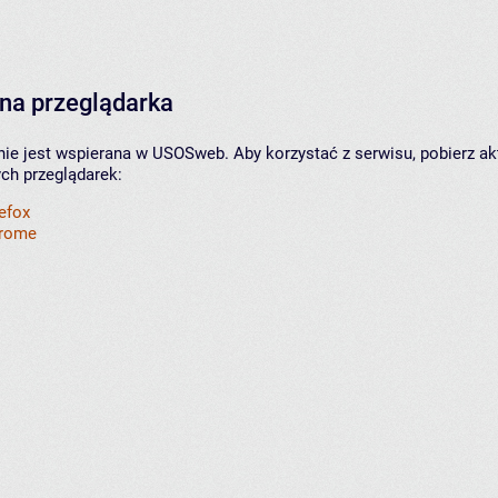
na przeglądarka
nie jest wspierana w USOSweb. Aby korzystać z serwisu, pobierz ak
ych przeglądarek:
refox
hrome