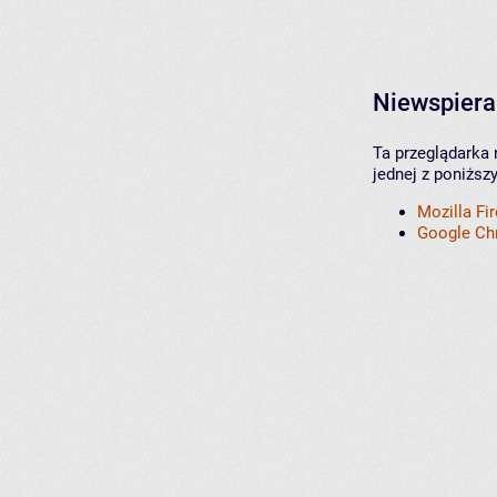
Niewspiera
Ta przeglądarka 
jednej z poniższ
Mozilla Fi
Google C