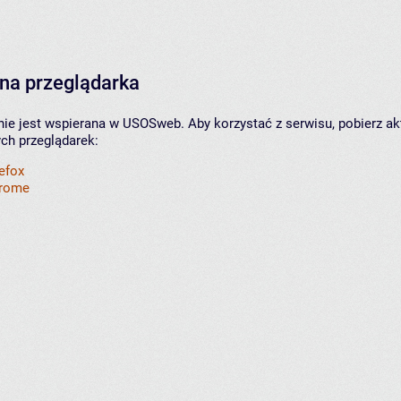
na przeglądarka
nie jest wspierana w USOSweb. Aby korzystać z serwisu, pobierz ak
ych przeglądarek:
refox
hrome