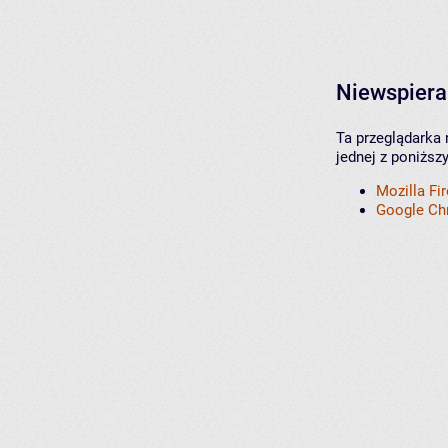
Niewspiera
Ta przeglądarka 
jednej z poniższ
Mozilla Fi
Google C