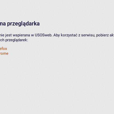
na przeglądarka
nie jest wspierana w USOSweb. Aby korzystać z serwisu, pobierz ak
ych przeglądarek:
refox
hrome