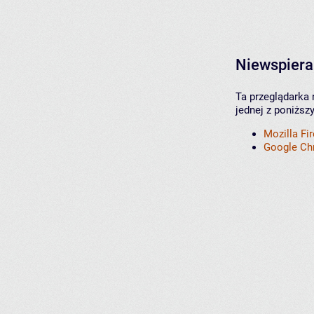
Niewspiera
Ta przeglądarka 
jednej z poniższ
Mozilla Fi
Google C