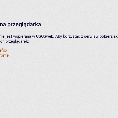
na przeglądarka
nie jest wspierana w USOSweb. Aby korzystać z serwisu, pobierz ak
ych przeglądarek:
refox
hrome