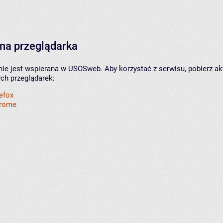
na przeglądarka
nie jest wspierana w USOSweb. Aby korzystać z serwisu, pobierz ak
ych przeglądarek:
refox
hrome