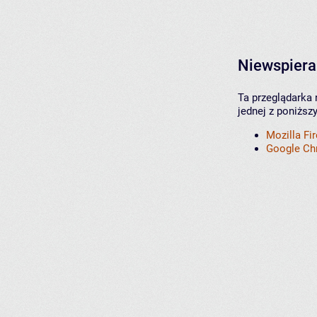
Niewspiera
Ta przeglądarka 
jednej z poniższ
Mozilla Fi
Google C