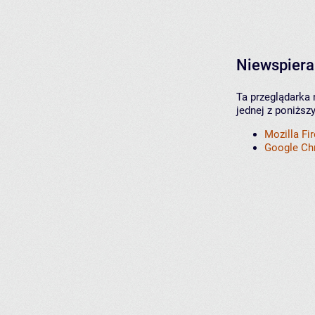
Niewspiera
Ta przeglądarka 
jednej z poniższ
Mozilla Fi
Google C