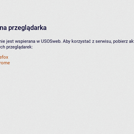
na przeglądarka
nie jest wspierana w USOSweb. Aby korzystać z serwisu, pobierz ak
ych przeglądarek:
refox
hrome