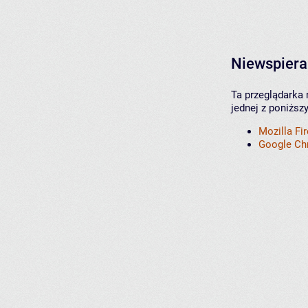
Niewspiera
Ta przeglądarka 
jednej z poniższ
Mozilla Fi
Google C