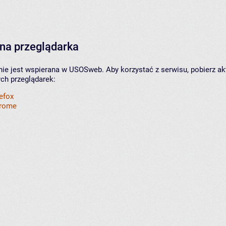
na przeglądarka
nie jest wspierana w USOSweb. Aby korzystać z serwisu, pobierz ak
ych przeglądarek:
refox
hrome