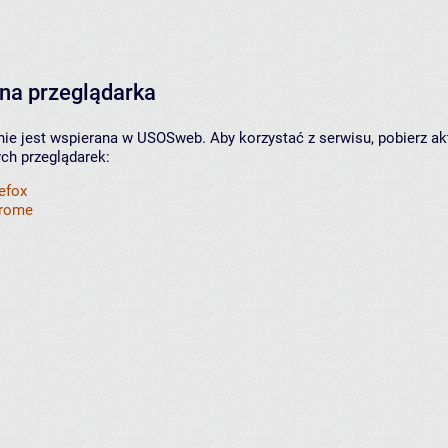
na przeglądarka
nie jest wspierana w USOSweb. Aby korzystać z serwisu, pobierz ak
ych przeglądarek:
refox
hrome