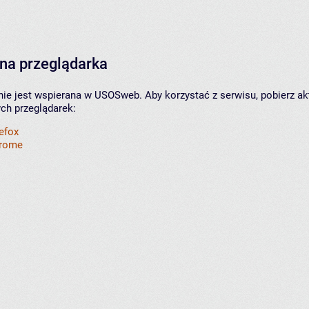
na przeglądarka
nie jest wspierana w USOSweb. Aby korzystać z serwisu, pobierz ak
ych przeglądarek:
refox
hrome