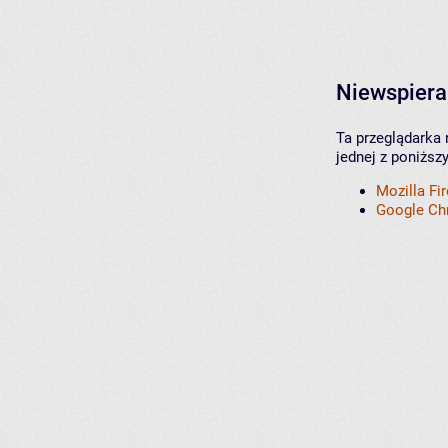
Niewspiera
Ta przeglądarka 
jednej z poniższ
Mozilla Fi
Google C