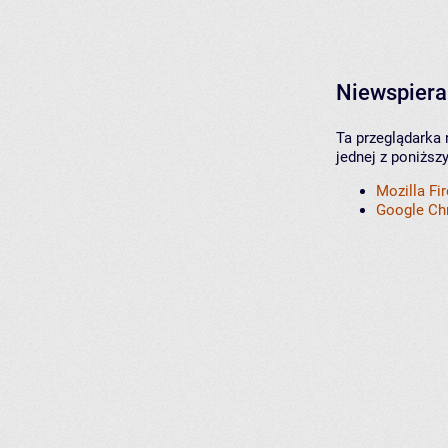
Niewspiera
Ta przeglądarka 
jednej z poniższ
Mozilla Fi
Google C