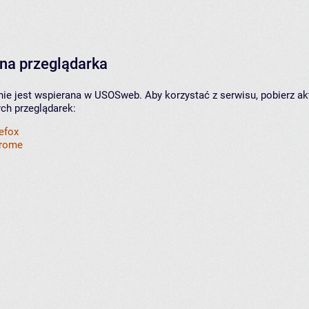
na przeglądarka
nie jest wspierana w USOSweb. Aby korzystać z serwisu, pobierz ak
ych przeglądarek:
refox
hrome