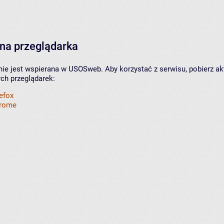
na przeglądarka
nie jest wspierana w USOSweb. Aby korzystać z serwisu, pobierz ak
ych przeglądarek:
refox
hrome