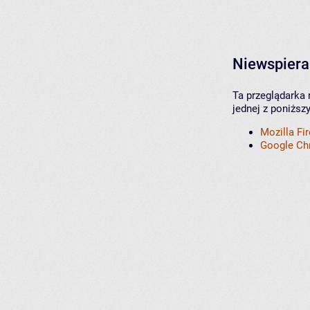
Niewspiera
Ta przeglądarka 
jednej z poniższ
Mozilla Fi
Google C