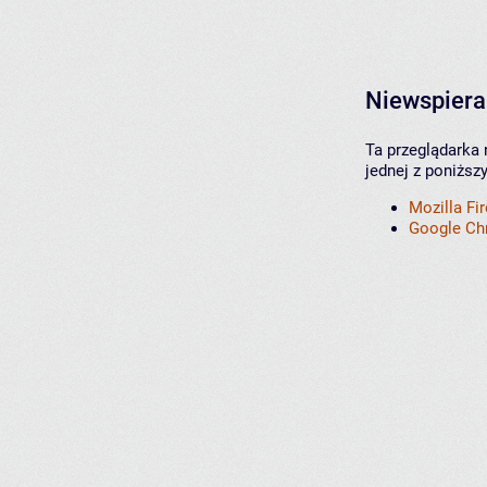
Niewspiera
Ta przeglądarka 
jednej z poniższ
Mozilla Fi
Google C