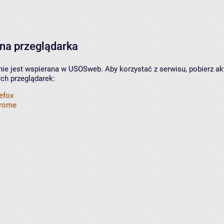
na przeglądarka
nie jest wspierana w USOSweb. Aby korzystać z serwisu, pobierz ak
ych przeglądarek:
refox
hrome