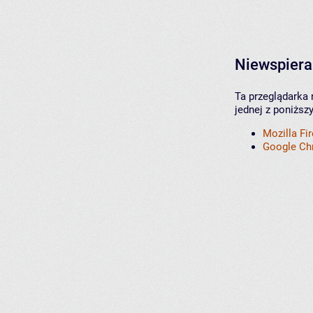
Niewspiera
Ta przeglądarka 
jednej z poniższ
Mozilla Fi
Google C