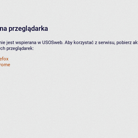
na przeglądarka
nie jest wspierana w USOSweb. Aby korzystać z serwisu, pobierz ak
ych przeglądarek:
refox
hrome