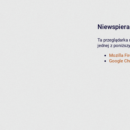
Niewspiera
Ta przeglądarka 
jednej z poniższ
Mozilla Fi
Google C