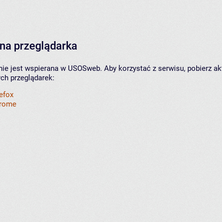
na przeglądarka
nie jest wspierana w USOSweb. Aby korzystać z serwisu, pobierz ak
ych przeglądarek:
refox
hrome