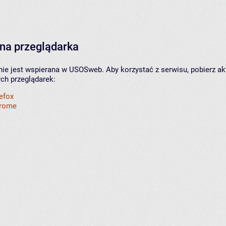
na przeglądarka
nie jest wspierana w USOSweb. Aby korzystać z serwisu, pobierz ak
ych przeglądarek:
refox
hrome