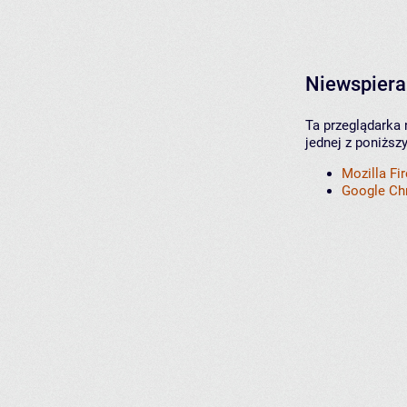
Niewspiera
Ta przeglądarka 
jednej z poniższ
Mozilla Fi
Google C