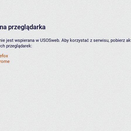
na przeglądarka
nie jest wspierana w USOSweb. Aby korzystać z serwisu, pobierz ak
ych przeglądarek:
refox
hrome