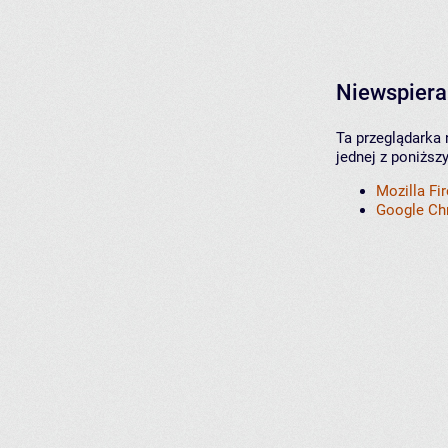
Niewspiera
Ta przeglądarka 
jednej z poniższ
Mozilla Fi
Google C