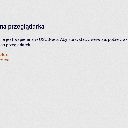
na przeglądarka
nie jest wspierana w USOSweb. Aby korzystać z serwisu, pobierz ak
ych przeglądarek:
refox
hrome