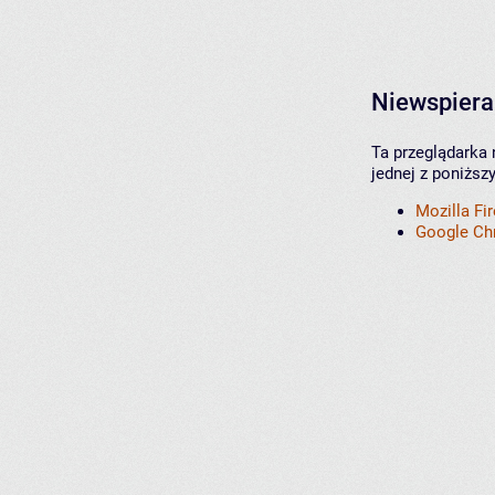
Niewspiera
Ta przeglądarka 
jednej z poniższ
Mozilla Fi
Google C