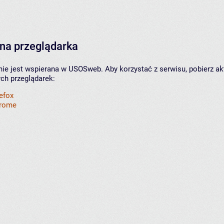
na przeglądarka
nie jest wspierana w USOSweb. Aby korzystać z serwisu, pobierz ak
ych przeglądarek:
refox
hrome