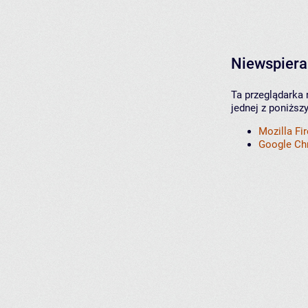
Niewspiera
Ta przeglądarka 
jednej z poniższ
Mozilla Fi
Google C