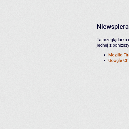
Niewspiera
Ta przeglądarka 
jednej z poniższ
Mozilla Fi
Google C