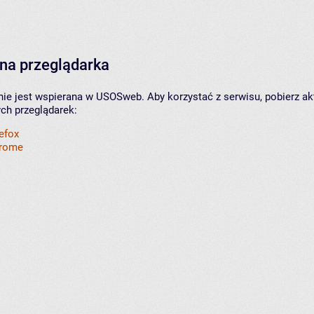
na przeglądarka
nie jest wspierana w USOSweb. Aby korzystać z serwisu, pobierz ak
ych przeglądarek:
refox
hrome