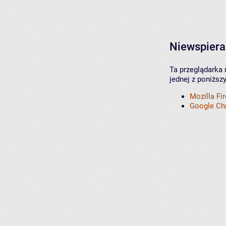
Niewspiera
Ta przeglądarka 
jednej z poniższ
Mozilla Fi
Google C