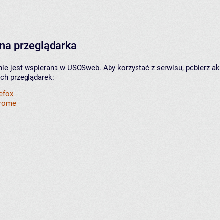
na przeglądarka
nie jest wspierana w USOSweb. Aby korzystać z serwisu, pobierz ak
ych przeglądarek:
refox
hrome