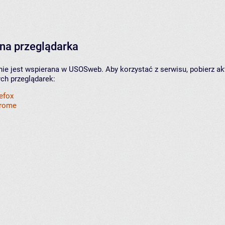
na przeglądarka
nie jest wspierana w USOSweb. Aby korzystać z serwisu, pobierz ak
ych przeglądarek:
refox
hrome