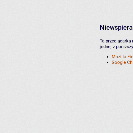
Niewspiera
Ta przeglądarka 
jednej z poniższ
Mozilla Fi
Google C