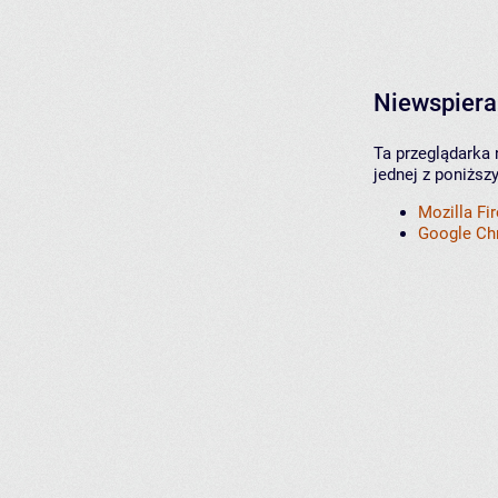
Niewspiera
Ta przeglądarka 
jednej z poniższ
Mozilla Fi
Google C