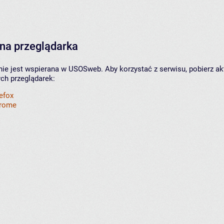
na przeglądarka
nie jest wspierana w USOSweb. Aby korzystać z serwisu, pobierz ak
ych przeglądarek:
refox
hrome