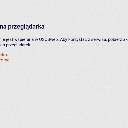
na przeglądarka
nie jest wspierana w USOSweb. Aby korzystać z serwisu, pobierz ak
ych przeglądarek:
refox
hrome