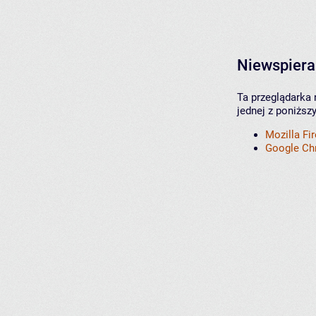
Niewspiera
Ta przeglądarka 
jednej z poniższ
Mozilla Fi
Google C