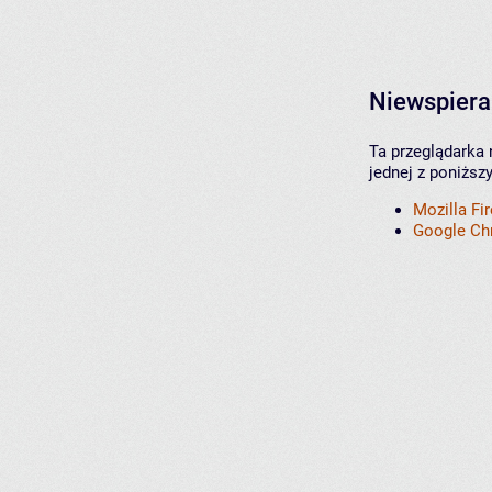
Niewspiera
Ta przeglądarka 
jednej z poniższ
Mozilla Fi
Google C