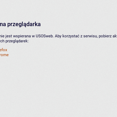
na przeglądarka
nie jest wspierana w USOSweb. Aby korzystać z serwisu, pobierz ak
ych przeglądarek:
refox
hrome