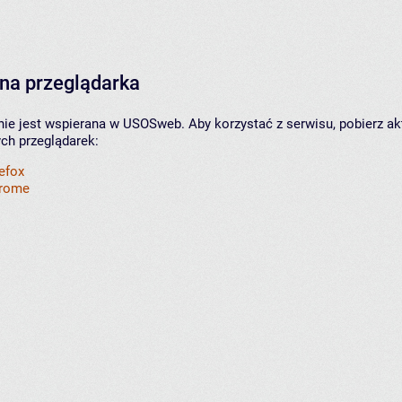
na przeglądarka
nie jest wspierana w USOSweb. Aby korzystać z serwisu, pobierz ak
ych przeglądarek:
refox
hrome