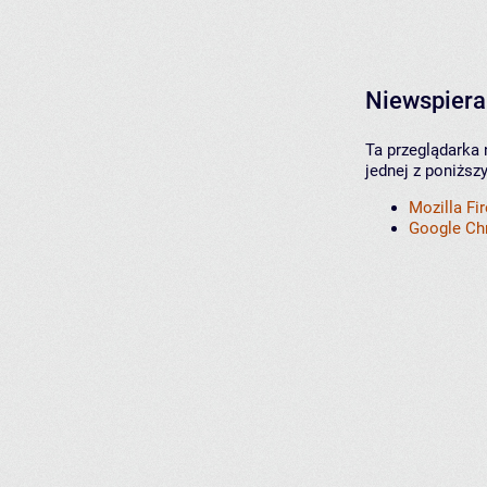
Niewspiera
Ta przeglądarka 
jednej z poniższ
Mozilla Fi
Google C