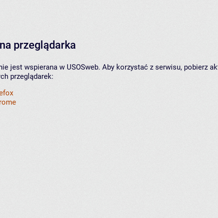
na przeglądarka
nie jest wspierana w USOSweb. Aby korzystać z serwisu, pobierz ak
ych przeglądarek:
refox
hrome