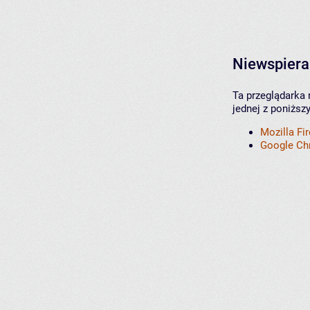
Niewspiera
Ta przeglądarka 
jednej z poniższ
Mozilla Fi
Google C