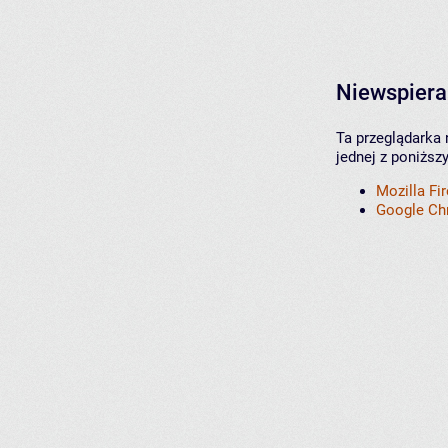
Niewspiera
Ta przeglądarka 
jednej z poniższ
Mozilla Fi
Google C