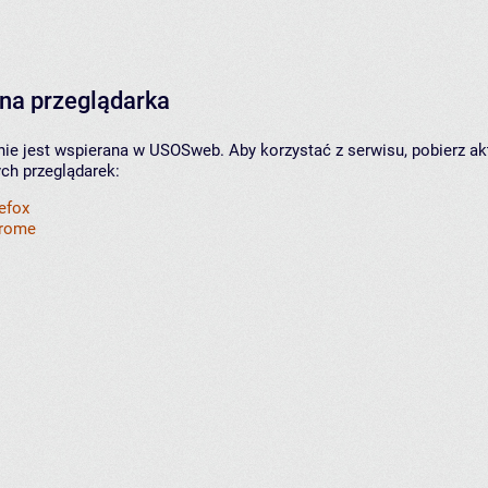
na przeglądarka
nie jest wspierana w USOSweb. Aby korzystać z serwisu, pobierz ak
ych przeglądarek:
refox
hrome