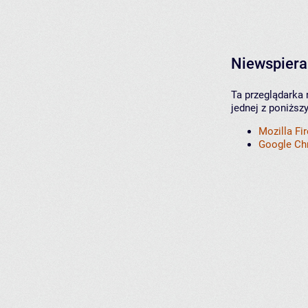
Niewspiera
Ta przeglądarka 
jednej z poniższ
Mozilla Fi
Google C