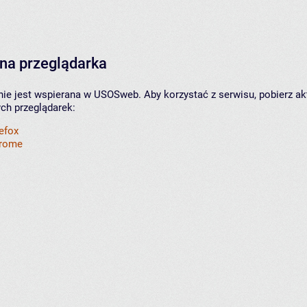
na przeglądarka
nie jest wspierana w USOSweb. Aby korzystać z serwisu, pobierz ak
ych przeglądarek:
refox
hrome