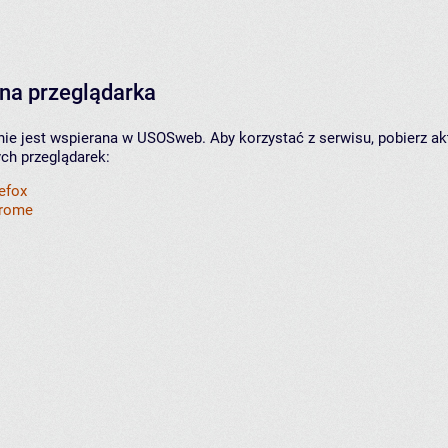
na przeglądarka
nie jest wspierana w USOSweb. Aby korzystać z serwisu, pobierz ak
ych przeglądarek:
refox
hrome