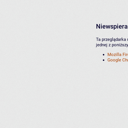
Niewspiera
Ta przeglądarka 
jednej z poniższ
Mozilla Fi
Google C