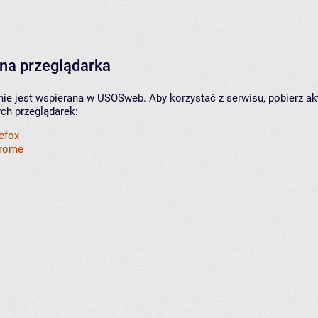
na przeglądarka
nie jest wspierana w USOSweb. Aby korzystać z serwisu, pobierz ak
ych przeglądarek:
refox
hrome