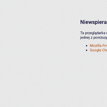
Niewspiera
Ta przeglądarka 
jednej z poniższ
Mozilla Fi
Google C