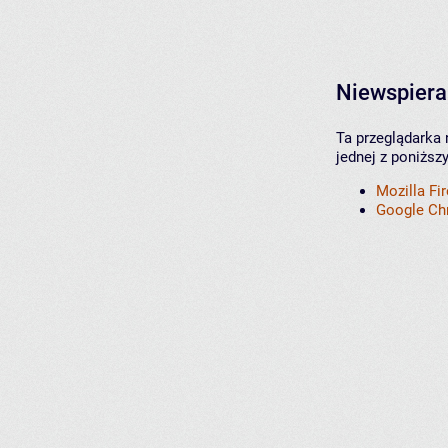
Niewspiera
Ta przeglądarka 
jednej z poniższ
Mozilla Fi
Google C