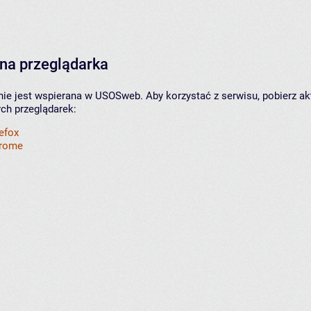
na przeglądarka
nie jest wspierana w USOSweb. Aby korzystać z serwisu, pobierz ak
ych przeglądarek:
refox
hrome