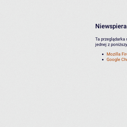
Niewspiera
Ta przeglądarka 
jednej z poniższ
Mozilla Fi
Google C