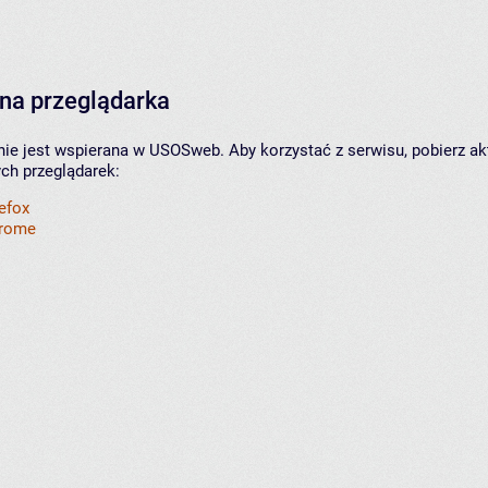
na przeglądarka
nie jest wspierana w USOSweb. Aby korzystać z serwisu, pobierz ak
ych przeglądarek:
refox
hrome