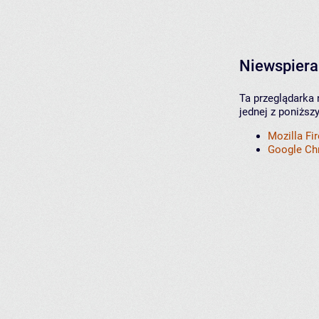
Niewspiera
Ta przeglądarka 
jednej z poniższ
Mozilla Fi
Google C