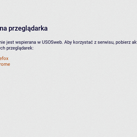
na przeglądarka
nie jest wspierana w USOSweb. Aby korzystać z serwisu, pobierz ak
ych przeglądarek:
refox
hrome