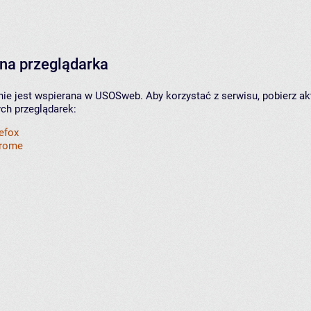
na przeglądarka
nie jest wspierana w USOSweb. Aby korzystać z serwisu, pobierz ak
ych przeglądarek:
refox
hrome