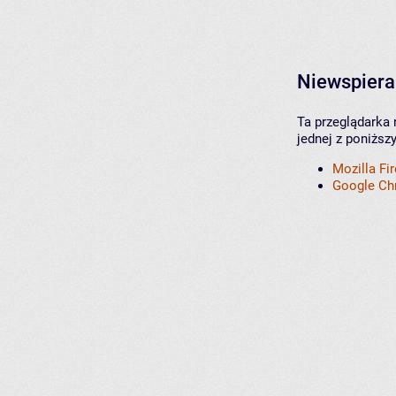
Niewspiera
Ta przeglądarka 
jednej z poniższ
Mozilla Fi
Google C