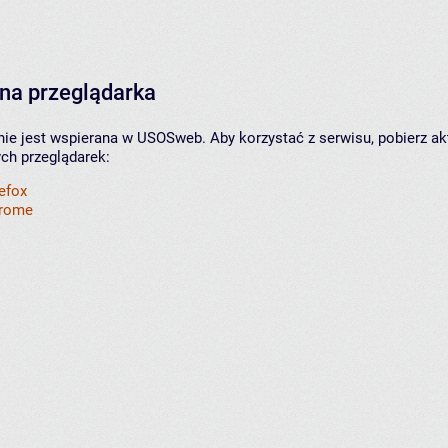
na przeglądarka
nie jest wspierana w USOSweb. Aby korzystać z serwisu, pobierz ak
ych przeglądarek:
refox
hrome