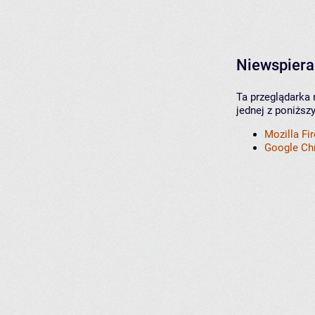
Niewspiera
Ta przeglądarka 
jednej z poniższ
Mozilla Fi
Google C