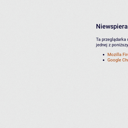
Niewspiera
Ta przeglądarka 
jednej z poniższ
Mozilla Fi
Google C