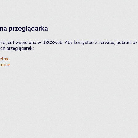
na przeglądarka
nie jest wspierana w USOSweb. Aby korzystać z serwisu, pobierz ak
ych przeglądarek:
refox
hrome