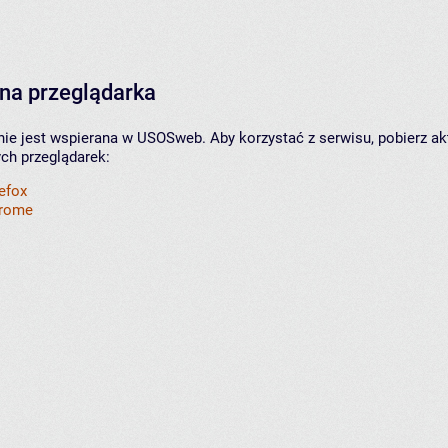
na przeglądarka
nie jest wspierana w USOSweb. Aby korzystać z serwisu, pobierz ak
ych przeglądarek:
refox
hrome