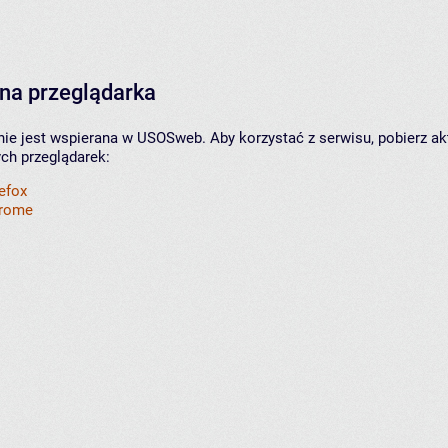
na przeglądarka
nie jest wspierana w USOSweb. Aby korzystać z serwisu, pobierz ak
ych przeglądarek:
refox
hrome