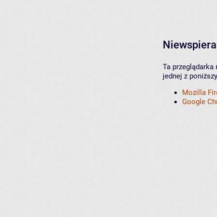
Niewspiera
Ta przeglądarka 
jednej z poniższ
Mozilla Fi
Google C