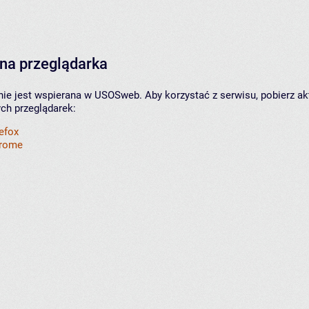
na przeglądarka
nie jest wspierana w USOSweb. Aby korzystać z serwisu, pobierz ak
ych przeglądarek:
refox
hrome