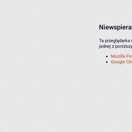
Niewspiera
Ta przeglądarka 
jednej z poniższ
Mozilla Fi
Google C