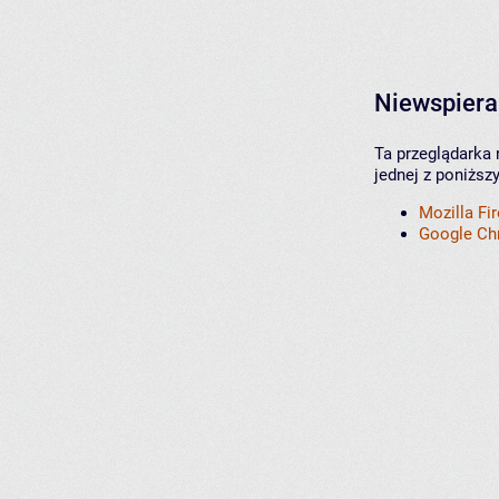
Niewspiera
Ta przeglądarka 
jednej z poniższ
Mozilla Fi
Google C