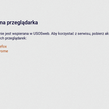
na przeglądarka
nie jest wspierana w USOSweb. Aby korzystać z serwisu, pobierz ak
ych przeglądarek:
refox
hrome