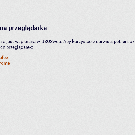
na przeglądarka
nie jest wspierana w USOSweb. Aby korzystać z serwisu, pobierz ak
ych przeglądarek:
refox
hrome