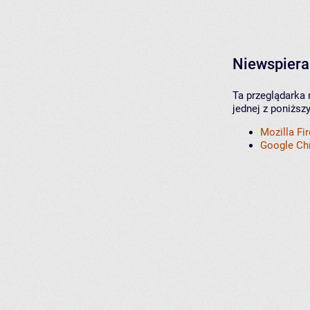
Niewspiera
Ta przeglądarka 
jednej z poniższ
Mozilla Fi
Google C