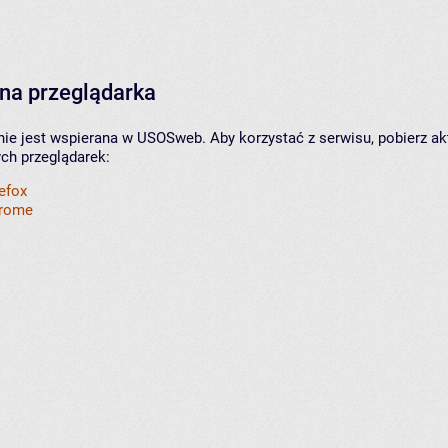
na przeglądarka
nie jest wspierana w USOSweb. Aby korzystać z serwisu, pobierz ak
ych przeglądarek:
refox
hrome