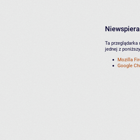
Niewspiera
Ta przeglądarka 
jednej z poniższ
Mozilla Fi
Google C