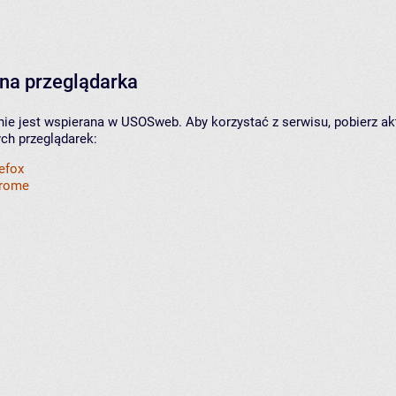
na przeglądarka
nie jest wspierana w USOSweb. Aby korzystać z serwisu, pobierz ak
ych przeglądarek:
refox
hrome