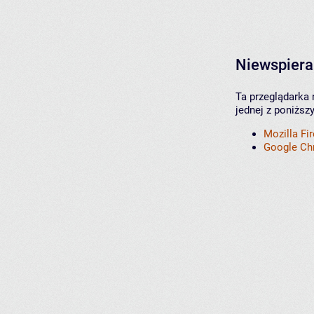
Niewspiera
Ta przeglądarka 
jednej z poniższ
Mozilla Fi
Google C