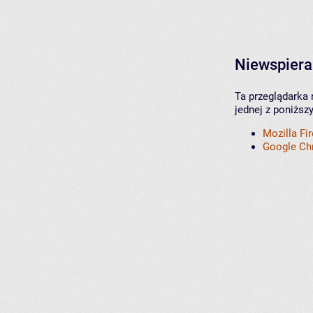
Niewspiera
Ta przeglądarka 
jednej z poniższ
Mozilla Fi
Google C