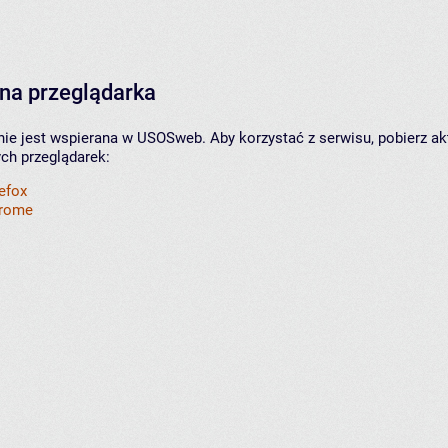
na przeglądarka
nie jest wspierana w USOSweb. Aby korzystać z serwisu, pobierz ak
ych przeglądarek:
refox
hrome