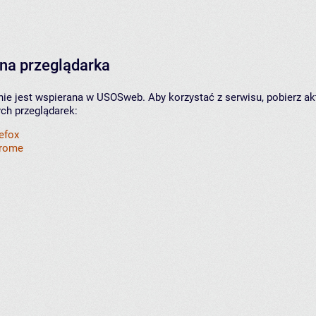
na przeglądarka
nie jest wspierana w USOSweb. Aby korzystać z serwisu, pobierz ak
ych przeglądarek:
refox
hrome