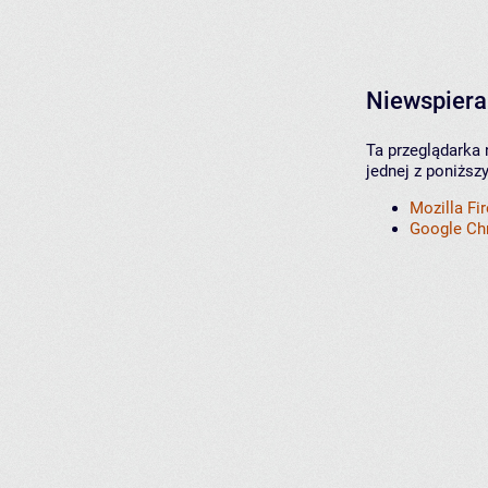
Niewspiera
Ta przeglądarka 
jednej z poniższ
Mozilla Fi
Google C